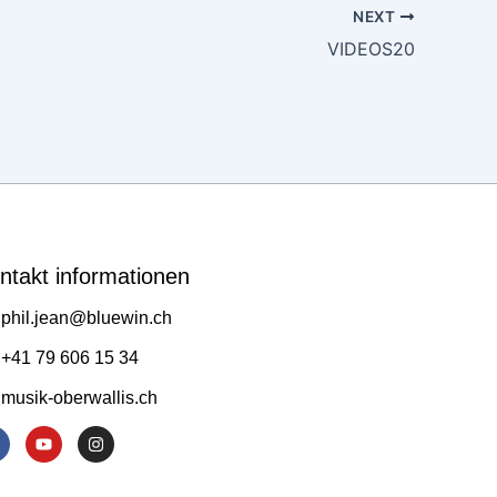
NEXT
VIDEOS20
ntakt informationen
phil.jean@bluewin.ch
+41 79 606 15 34
musik-oberwallis.ch
Y
I
o
n
u
s
t
t