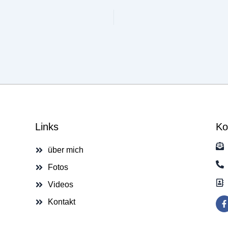
Links
Ko
über mich
Fotos
Videos
F
Kontakt
a
c
e